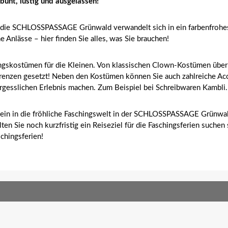
nt, lustig und ausgelassen!
nd die SCHLOSSPASSAGE Grünwald verwandelt sich in ein farbenfrohes 
 Anlässe – hier finden Sie alles, was Sie brauchen!
ngskostümen für die Kleinen. Von klassischen Clown-Kostümen über k
e Grenzen gesetzt! Neben den Kostümen können Sie auch zahlreiche A
ergesslichen Erlebnis machen. Zum Beispiel bei Schreibwaren Kambli.
e ein in die fröhliche Faschingswelt in der SCHLOSSPASSAGE Grünwald
lten Sie noch kurzfristig ein Reiseziel für die Faschingsferien such
chingsferien!