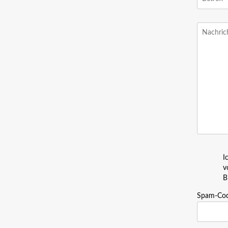
I
v
B
Spam-Co