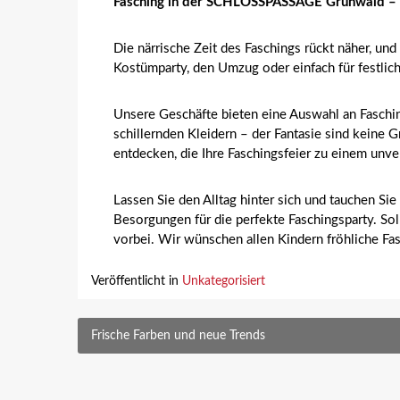
Fasching in der SCHLOSSPASSAGE Grünwald – bu
Die närrische Zeit des Faschings rückt näher, u
Kostümparty, den Umzug oder einfach für festliche
Unsere Geschäfte bieten eine Auswahl an Faschi
schillernden Kleidern – der Fantasie sind kein
entdecken, die Ihre Faschingsfeier zu einem unv
Lassen Sie den Alltag hinter sich und tauchen Si
Besorgungen für die perfekte Faschingsparty. Sol
vorbei. Wir wünschen allen Kindern fröhliche Fas
Veröffentlicht in
Unkategorisiert
Beitragsnavigation
Frische Farben und neue Trends