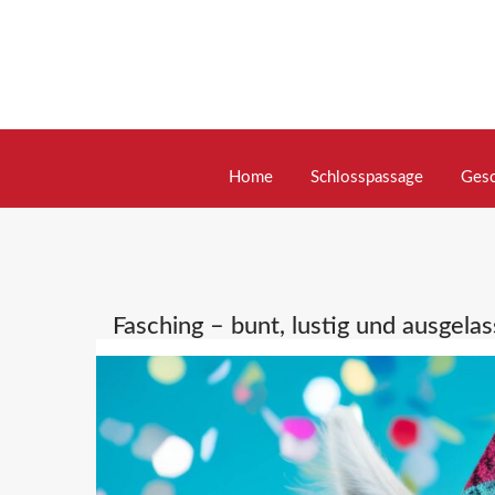
Skip
to
content
Home
Schlosspassage
Gesc
Fasching – bunt, lustig und ausgelas