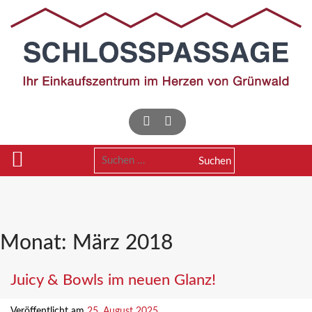
Skip
to
content
Suchen
nach:
Monat:
März 2018
Juicy & Bowls im neuen Glanz!
Veröffentlicht am
25. August 2025