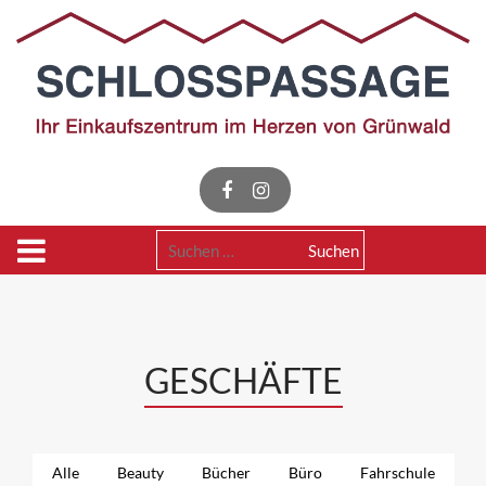
Skip
to
content
Suchen
nach:
GESCHÄFTE
Alle
Beauty
Bücher
Büro
Fahrschule