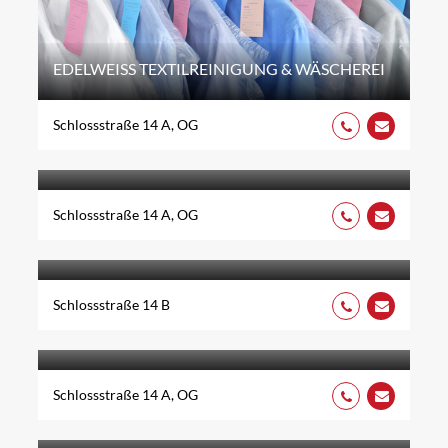
EDELWEISS TEXTILREINIGUNG & WÄSCHEREI
Schlossstraße 14 A, OG
PRIVATPRAXIS INA LEUTHEUSSER
Schlossstraße 14 A, OG
TUI GRÜNWALD
Schlossstraße 14 B
NOU PERFORMANCE
Schlossstraße 14 A, OG
KILIC