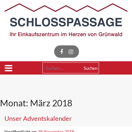
Skip
to
content
Suchen
nach:
Monat:
März 2018
Unser Adventskalender
Veröffentlicht am
29. November 2018