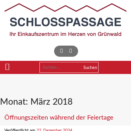
Skip
to
content
Suchen
nach:
Monat:
März 2018
Öffnungszeiten während der Feiertage
Veröffentlicht am
22. Dezember 2024