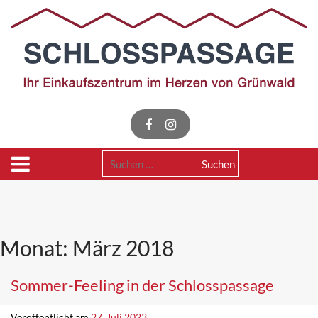
Skip
to
content
Suchen
nach:
Monat:
März 2018
Sommer-Feeling in der Schlosspassage
Veröffentlicht am
27. Juli 2023