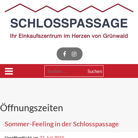
Skip
to
content
Suchen
nach:
Öffnungszeiten
Sommer-Feeling in der Schlosspassage
Veröffentlicht am
27. Juli 2023