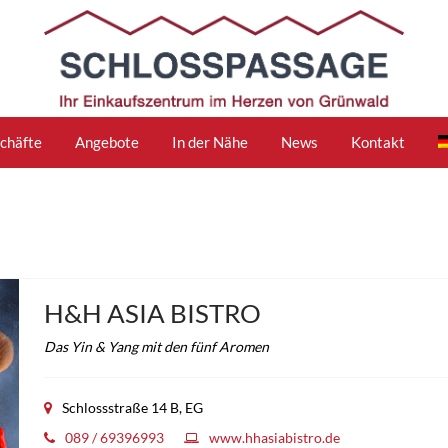
chäfte
Angebote
In der Nähe
News
Kontakt
H&H ASIA BISTRO
Das Yin & Yang mit den fünf Aromen
Schlossstraße 14 B, EG
089 / 69396993
www.hhasiabistro.de