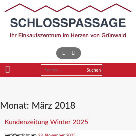
Skip
to
content
Suchen
nach:
Monat:
März 2018
Kundenzeitung Winter 2025
Veröffentlicht am
28. November 2025