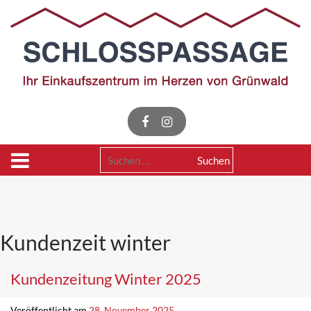
Skip
to
content
Suchen
nach:
Kundenzeit winter
Kundenzeitung Winter 2025
Veröffentlicht am
28. November 2025