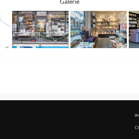
Galerie
I
C