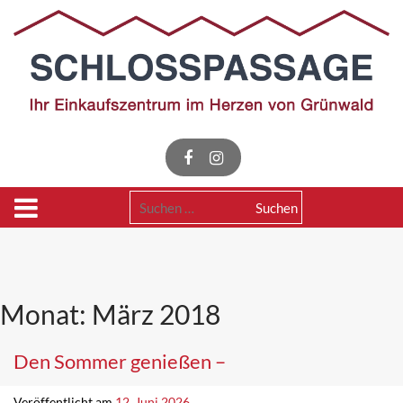
Skip
to
content
Suchen
nach:
Monat:
März 2018
Den Sommer genießen –
Veröffentlicht am
12. Juni 2026