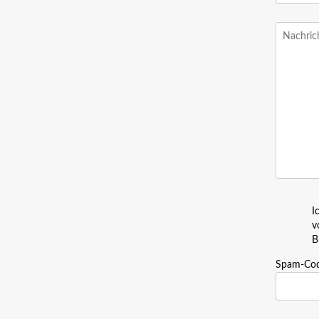
I
v
B
Spam-Co