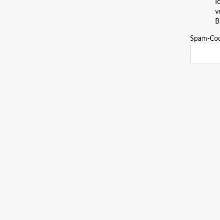
I
v
B
Spam-Co