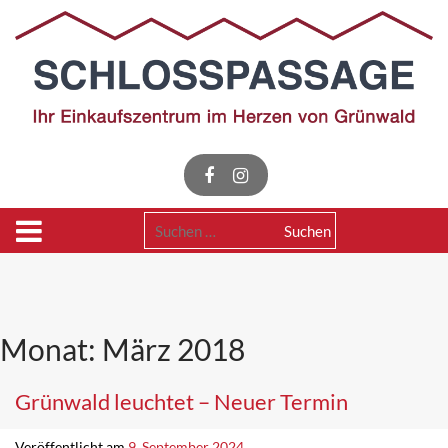
Skip
to
content
Suchen
nach:
Monat:
März 2018
Grünwald leuchtet – Neuer Termin
Veröffentlicht am
9. September 2024