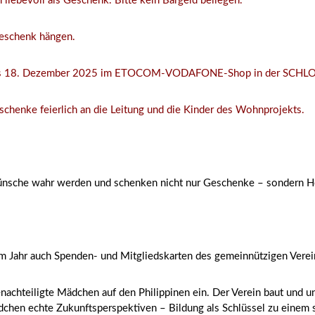
 liebevoll als Geschenk. Bitte kein Bargeld beilegen.
Geschenk hängen.
estens 18. Dezember 2025 im ETOCOM-VODAFONE-Shop in der SCHL
henke feierlich an die Leitung und die Kinder des Wohnprojekts.
ünsche wahr werden und schenken nicht nur Geschenke – sondern Ho
m Jahr auch Spenden- und Mitgliedskarten des gemeinnützigen Vere
chteiligte Mädchen auf den Philippinen ein. Der Verein baut und un
dchen echte Zukunftsperspektiven – Bildung als Schlüssel zu einem