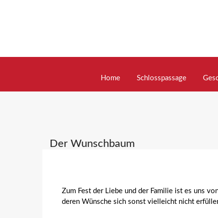
Skip
to
content
Home
Schlosspassage
Gesc
Der Wunschbaum
Zum Fest der Liebe und der Familie ist es uns vo
deren Wünsche sich sonst vielleicht nicht erfüll