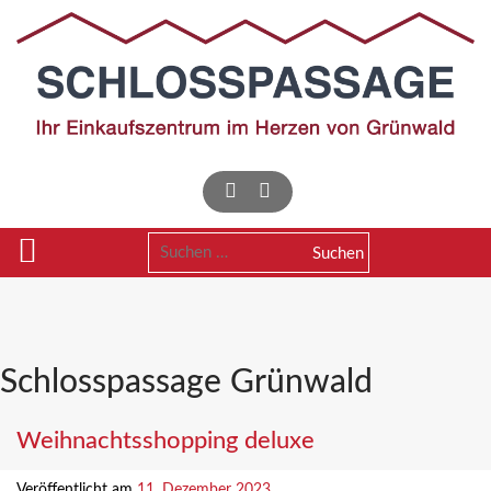
Skip
to
content
Suchen
nach:
Schlosspassage Grünwald
Weihnachtsshopping deluxe
Veröffentlicht am
11. Dezember 2023