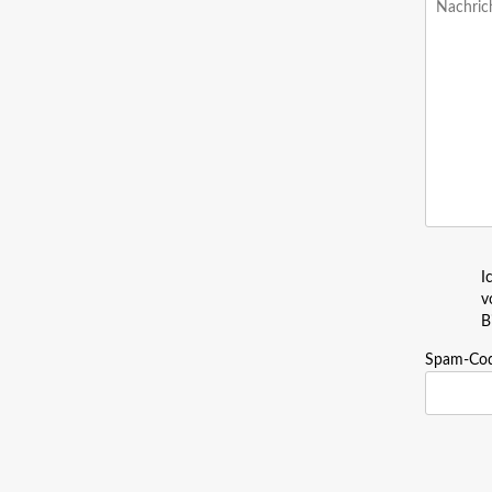
I
v
B
Spam-Co