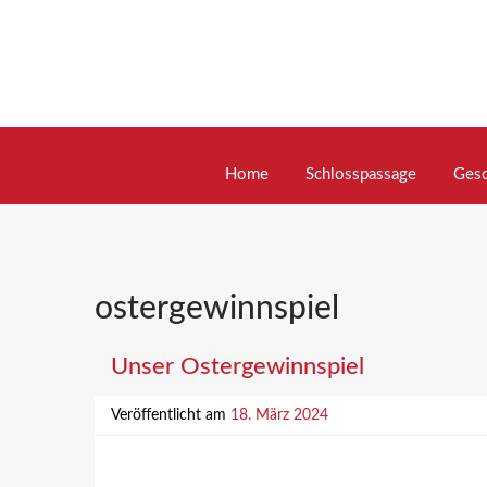
Skip
to
content
Home
Schlosspassage
Gesc
ostergewinnspiel
Unser Ostergewinnspiel
Veröffentlicht am
18. März 2024