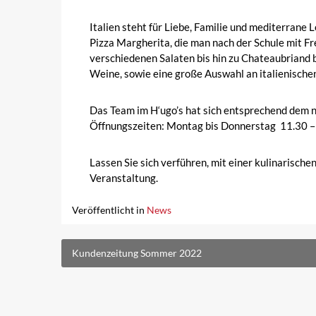
Italien steht für Liebe, Familie und mediterrane 
Pizza Margherita, die man nach der Schule mit Fr
verschiedenen Salaten bis hin zu Chateaubriand
Weine, sowie eine große Auswahl
an italienisch
Das Team im H‘ugo’s hat sich entsprechend dem n
Öffnungszeiten: Montag bis Donnerstag
11.30 –
Lassen Sie sich verführen, mit einer kulinarische
Veranstaltung.
Veröffentlicht in
News
Beitragsnavigation
Kundenzeitung Sommer 2022