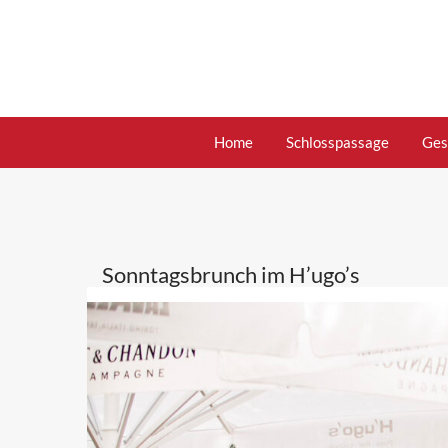
Skip
to
content
Home
Schlosspassage
Ges
Sonntagsbrunch im H’ugo’s