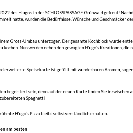
 2022 des H‘ugo’s in der SCHLOSSPASSAGE Grünwald gefreut! Nachde
mmelt hatte, wurden die Bedürfnisse, Wünsche und Geschmäcker der
 einem Gross-Umbau unterzogen. Der gesamte Kochblock wurde entfern
zu kochen. Nun werden neben den gewagten H‘ugo‘s Kreationen, die 
d erweiterte Speisekarte ist gefüllt mit wunderbaren Aromen, sage
n begeistert sein, denn auf der neuen Karte finden Sie inzwischen au
 zubereiteten Spaghetti
hmte H‘ugo‘s Pizza bleibt selbstverständlich erhalten.
sen am besten