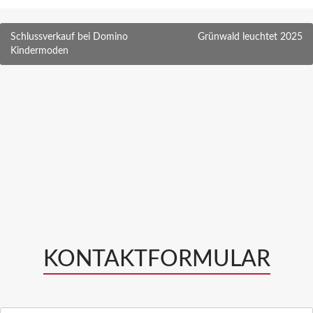
Beitragsnavigation
Schlussverkauf bei Domino
Grünwald leuchtet 2025
Kindermoden
KONTAKTFORMULAR