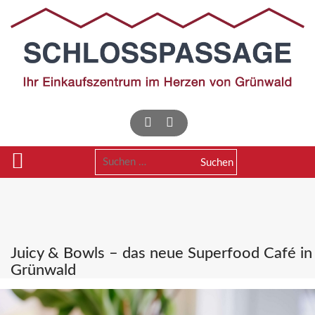
Skip
to
content
Suchen
nach:
Juicy & Bowls – das neue Superfood Café in
Grünwald