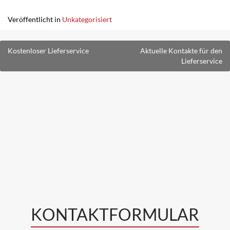
Veröffentlicht in
Unkategorisiert
Beitragsnavigation
Kostenloser Lieferservice
Aktuelle Kontakte für den
Lieferservice
KONTAKTFORMULAR