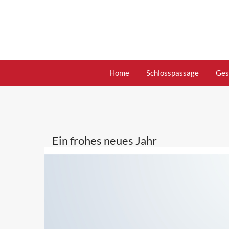
Skip
to
content
Home
Schlosspassage
Ges
Ein frohes neues Jahr