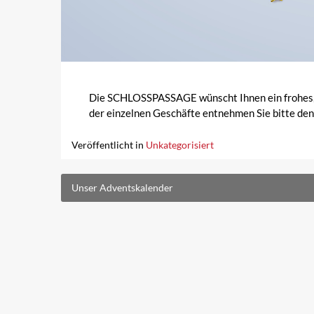
Die SCHLOSSPASSAGE wünscht Ihnen ein frohes, ge
der einzelnen Geschäfte entnehmen Sie bitte de
Veröffentlicht in
Unkategorisiert
Beitragsnavigation
Unser Adventskalender