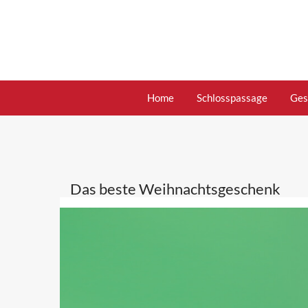
Skip
to
content
Home
Schlosspassage
Ges
Das beste Weihnachtsgeschenk