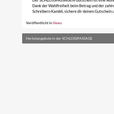
Der SCHLOSSPASSAGEN Gutschein ist eine wunderb
Dank der Wahlfreiheit beim Betrag und der zahlr
Schreibern Kambli, sichere dir deinen Gutschein
Veröffentlicht in
News
Beitragsnavigation
Herbstangebote in der SCHLOSSPASSAGE