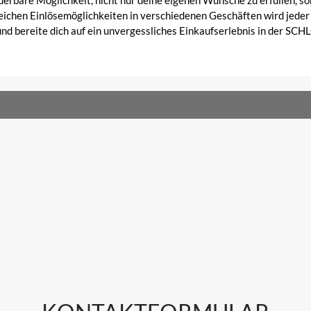
are Möglichkeit, nicht nur deine eigenen Wünsche zu erfüllen, son
eichen Einlösemöglichkeiten in verschiedenen Geschäften wird jede
 und bereite dich auf ein unvergessliches Einkaufserlebnis in der 