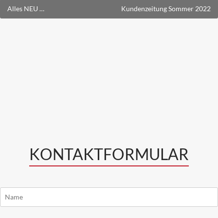
Beitragsnavigation
Alles NEU …
Kundenzeitung Sommer 2022
KONTAKTFORMULAR