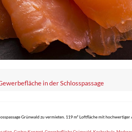
Gewerbefläche in der Schlosspassage
osspassage Grünwald zu vermieten. 119 m² Loftfläche mit hochwertiger A
ocation
,
Gastro-Konzept
,
Gewerbefläche Grünwald
,
Kochschule
,
Moderne