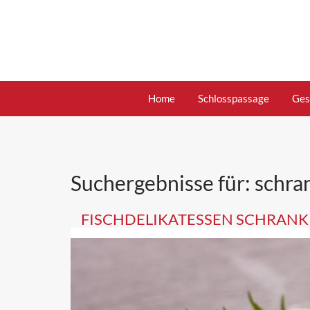
Skip
to
content
Home
Schlosspassage
Ges
Suchergebnisse für:
schra
FISCHDELIKATESSEN SCHRANK