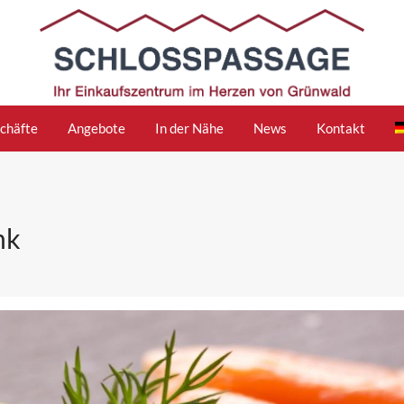
chäfte
Angebote
In der Nähe
News
Kontakt
nk