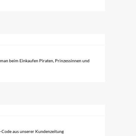
et man beim Einkaufen Piraten, Prinzessinnen und
QR-Code aus unserer Kundenzeitung