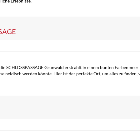
liche Erlebnisse.
SSAGE
d die SCHLOSSPASSAGE Grünwald erstrahlt in einem bunten Farbenmeer – 
e neidisch werden könnte. Hier ist der perfekte Ort, um alles zu finden, 