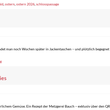
ld
,
ostern
,
ostern 2026
,
schlosspassage
tti findet man noch Wochen später in Jackentaschen – und plötzlich begegn
ng
ies
erlichem Gemüse. Ein Rezept der Metzgerei Bauch – exklusiv über den 