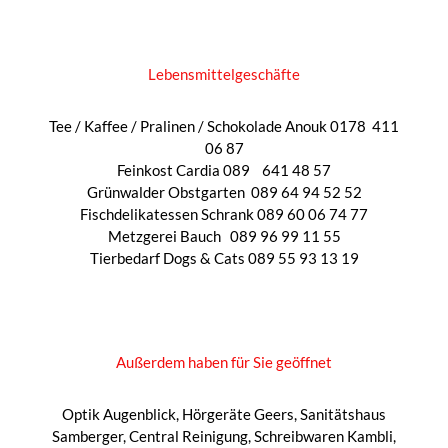
Lebensmittelgeschäfte
Tee / Kaffee / Pralinen / Schokolade Anouk 0178
411
06 87
Feinkost Cardia 089
641 48 57
Grünwalder Obstgarten
089 64 94 52 52
Fischdelikatessen Schrank 089 60 06 74 77
Metzgerei Bauch
089 96 99 11 55
Tierbedarf Dogs & Cats 089 55 93 13 19
Außerdem haben für Sie geöffnet
Optik Augenblick, Hörgeräte Geers,
Sanitätshaus
Samberger, Central Reinigung, Schreibwaren Kambli,